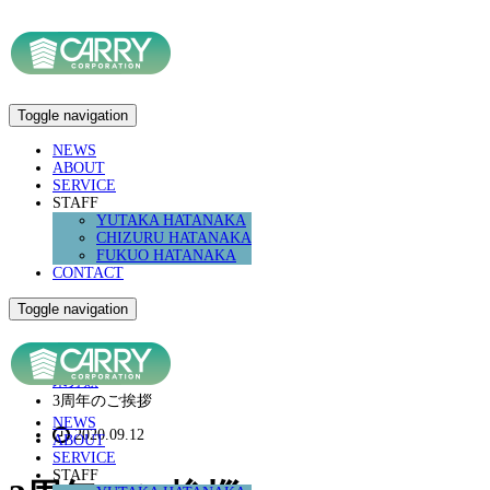
Toggle navigation
NEWS
ABOUT
SERVICE
STAFF
YUTAKA HATANAKA
CHIZURU HATANAKA
FUKUO HATANAKA
CONTACT
Toggle navigation
ホーム
未分類
3周年のご挨拶
NEWS
2020.09.12
ABOUT
SERVICE
STAFF