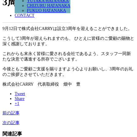
3周年のご挨拶
YUTAKA HATANAKA
CHIZURU HATANAKA
FUKUO HATANAKA
CONTACT
9月12日で株式会社CARRYは設立3周年を迎えることができました。
こうして3周年が迎えられますのも、 ひとえに皆様のご愛顧の賜物と
深く感謝しております。
これからも末永く皆様に愛される会社であるよう、スタッフ一同新
たな決意で邁進する所存でございます。
今後ともご愛顧ご支援を賜りますよう心よりお願いし、3周年のお礼
のご挨拶とさせていただきます。
株式会社CARRY 代表取締役 畑中 豊
Tweet
Share
+1
前の記事
次の記事
関連記事