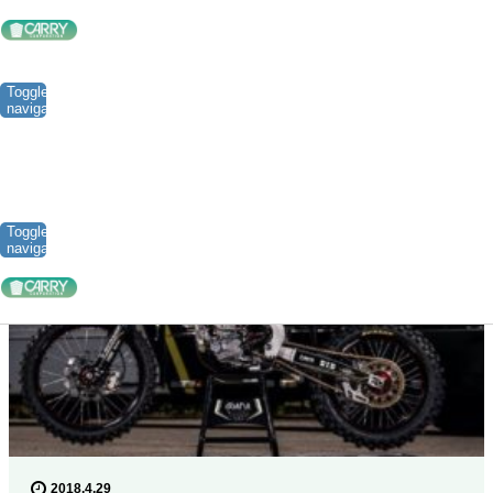
ホーム
2018年 4月
Toggle
navigation
アイデアを
カタチ
に。日々の出来事一覧
Toggle
navigation
2018.4.29